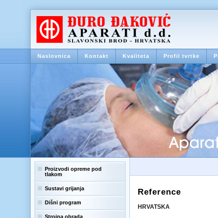
Naslovnica
Kontakt
Kvaliteta
Profil tvrtke
P
Proizvodi opreme pod
tlakom
Sustavi grijanja
Reference
Dišni program
HRVATSKA
Strojna obrada