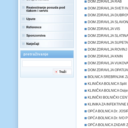
DOM ZDRAVLJA RAB
Reatestiranje posuda pod
DOM ZDRAVLJA SVETI I
tlakom i servis
DOM ZDRAVLJA DUBRO
Upute
DOM ZDRAVLJA SLAVON
Reference
DOM ZDRAVLJA VIS
Sponzorstva
DOM ZDRAVLJA SLATIN
DOM ZDRAVLJA SUPET
Natječaji
DOM ZDRAVLJA ROVINJ
pretraživanje
DOM ZDRAVLJA KNIN
DOM ZDRAVLJA VUKOV
DOM ZDRAVLJA OPATIJA
Traži
BOLNICA SREBRNJAK Z
KLINIČKA BOLNICA Split
KLINIČKA BOLNICA Osije
KLINIČKI BOLNIČKI CEN
KLINIKA ZA INFEKTIVNE 
OPĆA BOLNICA Dr. JOSIP
OPĆA BOLNICA Dr. IVO P
OPĆA BOLNICA ZADAR Z