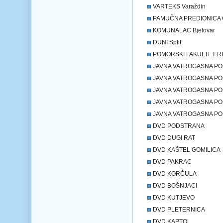
VARTEKS Varaždin
PAMUČNA PREDIONICA G
KOMUNALAC Bjelovar
DUNI Split
POMORSKI FAKULTET RIJ
JAVNA VATROGASNA POS
JAVNA VATROGASNA POST
JAVNA VATROGASNA PO
JAVNA VATROGASNA PO
JAVNA VATROGASNA POS
DVD PODSTRANA
DVD DUGI RAT
DVD KAŠTEL GOMILICA
DVD PAKRAC
DVD KORČULA
DVD BOŠNJACI
DVD KUTJEVO
DVD PLETERNICA
DVD KAPTOL