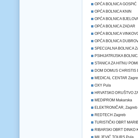
OPĆA BOLNICA GOSPIĆ
OPĆA BOLNICA KNIN
OPĆA BOLNICA BJELOV
OPĆA BOLNICA ZADAR
OPĆA BOLNICA VINKOVC
OPĆA BOLNICA DUBROV
SPECIJALNA BOLNICA ZA
PSIHIJATRIJSKA BOLNI
STANICA ZA HITNU POMO
DOM DOMUS CHRISTIS D
MEDICAL CENTAR Zagre
OXY Pula
HRVATSKO DRUŠTVO ZA 
MEDIPROM Makarska
ELEKTRONIČAR, Zagreb
REDTECH Zagreb
TURISTIČKI OBRT MARIB
RIBARSKI OBRT DINKO K
MILJEVIĆ TOURS Pula