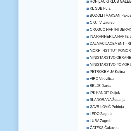
RONILAČKI KLUB GALEB 
KL SUB Pula
BODOLI I MAKSAN Pakoš
C.G.T.V. Zagreb
CROSCO NAFTNI SERVIS
INA RAFINERIJA NAFTE S
DALMACIJACEMENT - RM
MORH INSTITUT POMORS
MINISTARSTVO OBRANE
MINISTARSTVO POMORST
PETROKEMIJA Kutina
VIRO Virovitica
BELJE Darda
IPK KANDIT Osijek
SLADORANA Županja
GAVRILOVIĆ Petrinja
LEDO Zagreb
LURA Zagreb
ČATEKS Čakovec