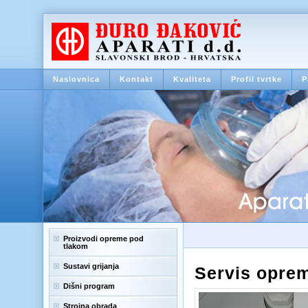
Naslovnica
Kontakt
Kvaliteta
Profil tvrtke
P
Proizvodi opreme pod
tlakom
Sustavi grijanja
Servis oprem
Dišni program
Strojna obrada