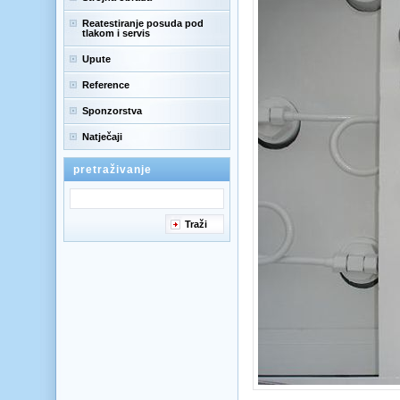
Reatestiranje posuda pod
tlakom i servis
Upute
Reference
Sponzorstva
Natječaji
pretraživanje
Traži