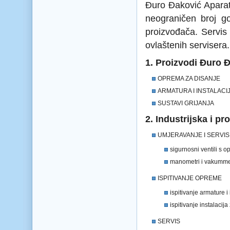
Đuro Đaković Aparati
neograničen broj go
proizvođača. Servis 
ovlaštenih servisera.
1. Proizvodi Đuro Đ
OPREMA ZA DISANJE
ARMATURA I INSTALACI
SUSTAVI GRIJANJA
2. Industrijska i p
UMJERAVANJE I SERVIS
sigurnosni ventili s 
manometri i vakumme
ISPITIVANJE OPREME
ispitivanje armature i
ispitivanje instalacija
SERVIS