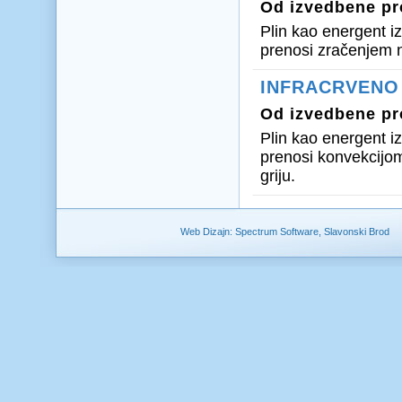
Od izvedbene pr
Plin kao energent i
prenosi zračenjem n
INFRACRVENO
Od izvedbene pr
Plin kao energent iz
prenosi konvekcijom
griju.
Web Dizajn: Spectrum Software, Slavonski Brod