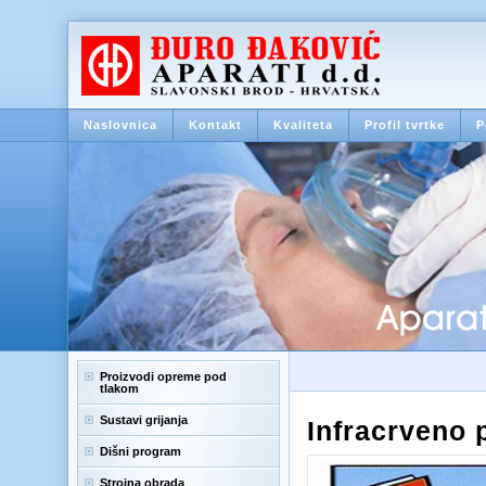
Naslovnica
Kontakt
Kvaliteta
Profil tvrtke
P
Proizvodi opreme pod
tlakom
Sustavi grijanja
Infracrveno p
Dišni program
Strojna obrada