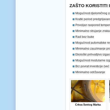
ZAŠTO KORISTITI
Mogućnost djelomičnog za
Kratki period predgrijava
Povoljan raspored temper
Minimalno strujanje zraka
Rad bez buke
Mogućnost automatske re
Minimalno zauzimanje pr
Ekološki prihvatljivo izga
Mogućnost modularne izgr
Brz povrat investicije (već
Minimalno održavanje
Crkva Svetog Marka