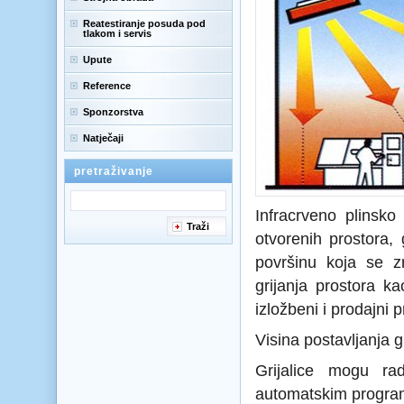
Reatestiranje posuda pod
tlakom i servis
Upute
Reference
Sponzorstva
Natječaji
pretraživanje
Infracrveno plinsko 
Traži
otvorenih prostora,
površinu koja se zr
grijanja prostora ka
izložbeni i prodajni pr
Visina postavljanja gr
Grijalice mogu rad
automatskim program